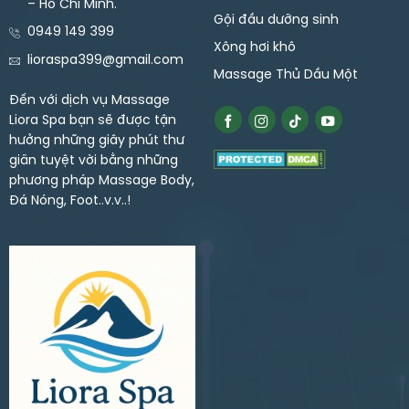
– Hồ Chí Minh.
Gội đầu dưỡng sinh
0949 149 399
Xông hơi khô
lioraspa399@gmail.com
Massage Thủ Dầu Một
Đến với dịch vụ Massage
Liora Spa bạn sẽ được tận
hưởng những giây phút thư
giãn tuyệt vời bằng những
phương pháp Massage Body,
Đá Nóng, Foot..v.v..!