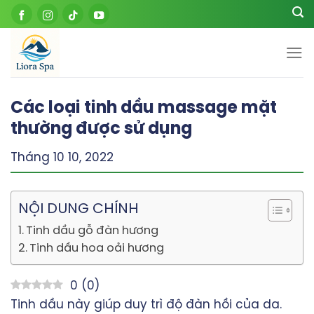
Skip
to
content
Các loại tinh dầu massage mặt
thường được sử dụng
Tháng 10 10, 2022
NỘI DUNG CHÍNH
Tinh dầu gỗ đàn hương
Tinh dầu hoa oải hương
0
(
0
)
Tinh dầu này giúp duy trì độ đàn hồi của da.