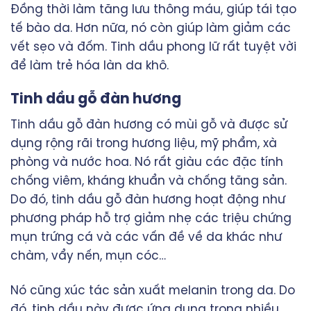
Đồng thời làm tăng lưu thông máu, giúp tái tạo
tế bào da. Hơn nữa, nó còn giúp làm giảm các
vết sẹo và đốm. Tinh dầu phong lữ rất tuyệt vời
để làm trẻ hóa làn da khô.
Tinh dầu gỗ đàn hương
Tinh dầu gỗ đàn hương có mùi gỗ và được sử
dụng rộng rãi trong hương liệu, mỹ phẩm, xà
phòng và nước hoa. Nó rất giàu các đặc tính
chống viêm, kháng khuẩn và chống tăng sản.
Do đó, tinh dầu gỗ đàn hương hoạt động như
phương pháp hỗ trợ giảm nhẹ các triệu chứng
mụn trứng cá và các vấn đề về da khác như
chàm, vẩy nến, mụn cóc…
Nó cũng xúc tác sản xuất melanin trong da. Do
đó, tinh dầu này được ứng dụng trong nhiều